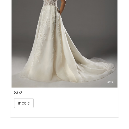
8021
İncele