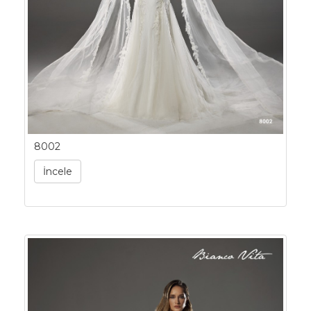
8002
İncele