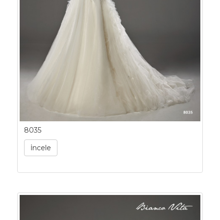
8035
İncele