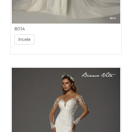
8014
İncele