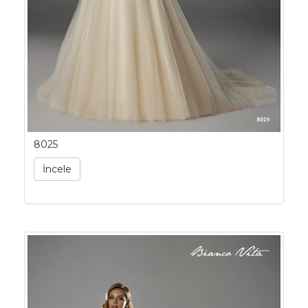
8025
İncele