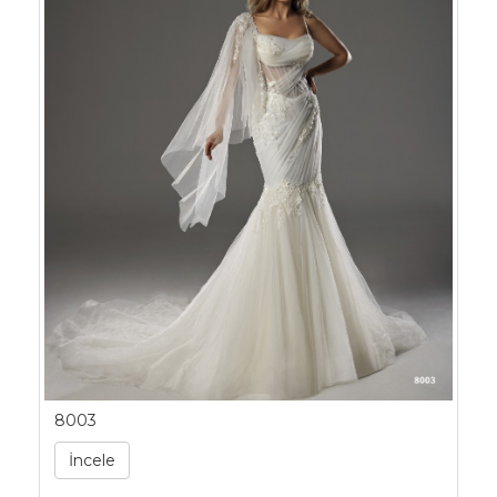
8003
İncele