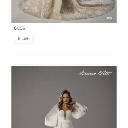
8006
İncele