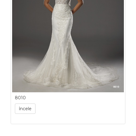
8010
İncele