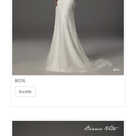
8016
İncele