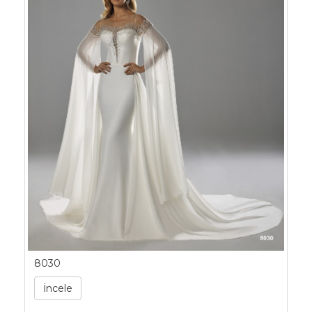
8030
İncele