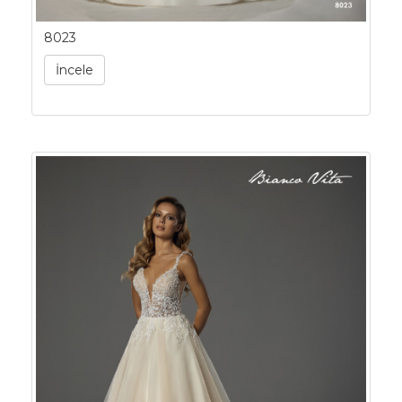
8023
İncele