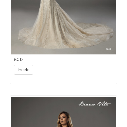
8012
İncele