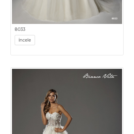
8033
İncele