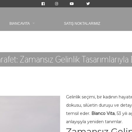
BIANCAVITA
SATIŞ NOKTALARIMIZ
arafet: Zamansız Gelinlik Tasarımlarıyla
Gelinlik seçimi, bir kadının hayat
dokusu, silüetin duruşu ve detaylar
temsil eder.
Bianco Vita
, 53 yılı
anlayışıyla yeniden tanımlar.
Zamansız Gelin