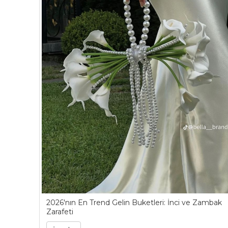
2026'nın En Trend Gelin Buketleri: İnci ve Zambak
Zarafeti