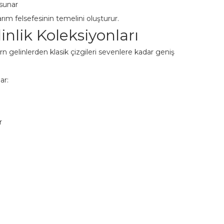
 sunar
rım felsefesinin temelini oluşturur.
inlik Koleksiyonları
n gelinlerden klasik çizgileri sevenlere kadar geniş
ar:
r