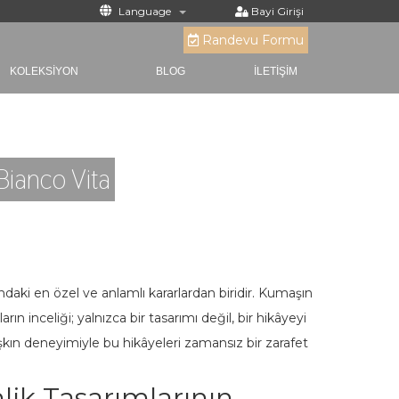
Language
Bayi Girişi
Randevu Formu
KOLEKSİYON
BLOG
İLETİŞİM
 Bianco Vita
ındaki en özel ve anlamlı kararlardan biridir. Kumaşın
ın inceliği; yalnızca bir tasarımı değil, bir hikâyeyi
 aşkın deneyimiyle bu hikâyeleri zamansız bir zarafet
lik Tasarımlarının