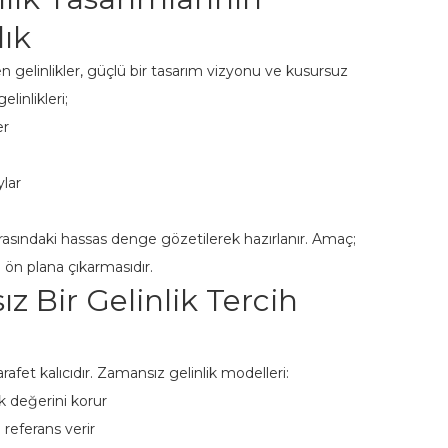
lık
gelinlikler, güçlü bir tasarım vizyonu ve kusursuz
elinlikleri;
er
ylar
arasındaki hassas denge gözetilerek hazırlanır. Amaç;
i ön plana çıkarmasıdır.
 Bir Gelinlik Tercih
afet kalıcıdır. Zamansız gelinlik modelleri:
ik değerini korur
referans verir