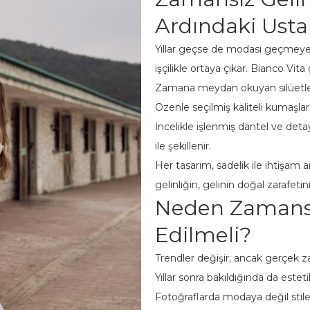
Ardındaki Usta
Yıllar geçse de modası geçmeyen 
işçilikle ortaya çıkar. Bianco Vita g
Zamana meydan okuyan silüetl
Özenle seçilmiş kaliteli kumaşlar
İncelikle işlenmiş dantel ve deta
ile şekillenir.
Her tasarım, sadelik ile ihtişam 
gelinliğin, gelinin doğal zarafetin
Neden Zamansız
Edilmeli?
Trendler değişir; ancak gerçek zar
Yıllar sonra bakıldığında da estet
Fotoğraflarda modaya değil stile 