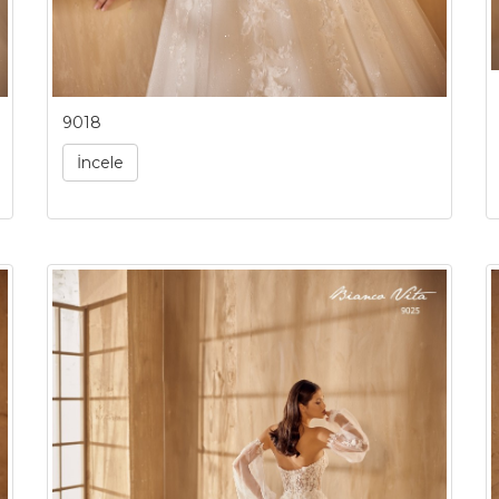
9018
İncele