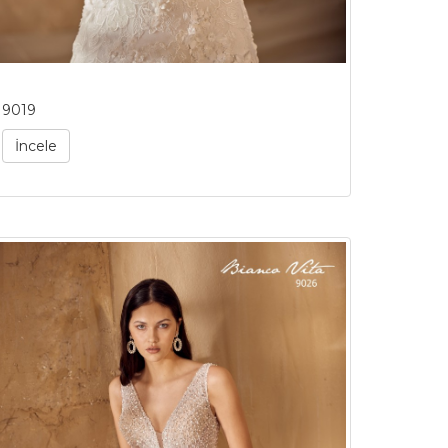
9019
İncele