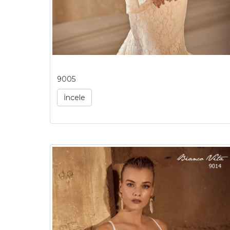
9005
İncele