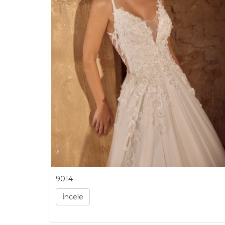
9014
İncele