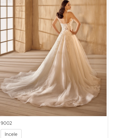
9002
İncele