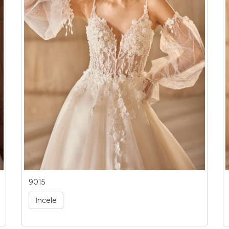
9015
İncele