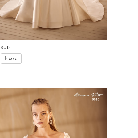
9012
İncele