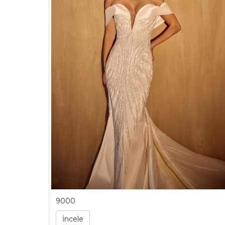
9000
İncele