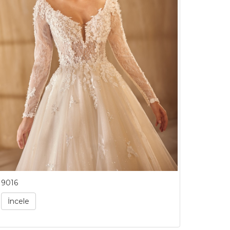
9016
İncele