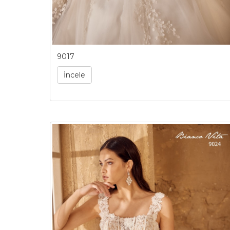
9017
İncele