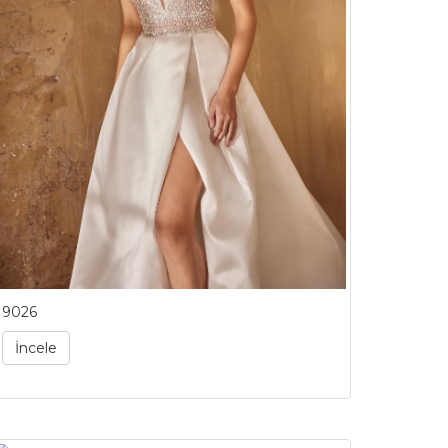
9026
İncele