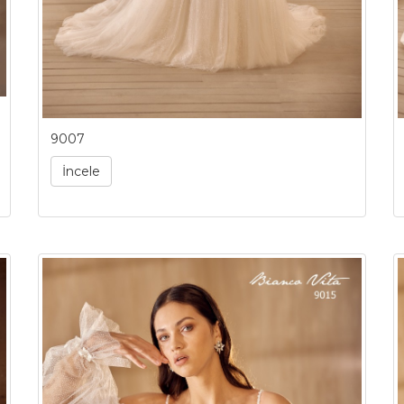
9007
İncele