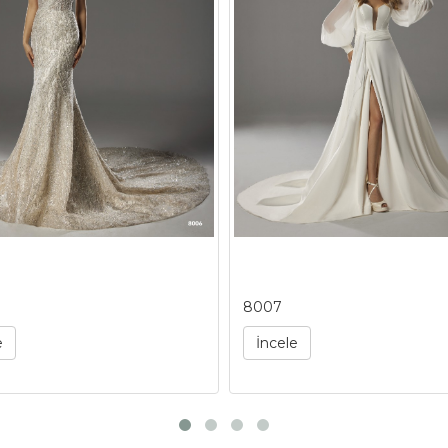
8007
e
İncele