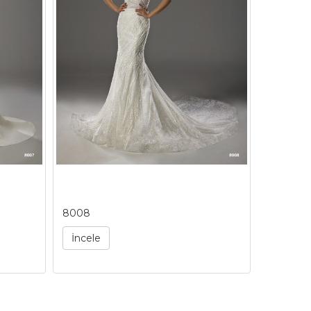
8008
8009
İncele
İncele