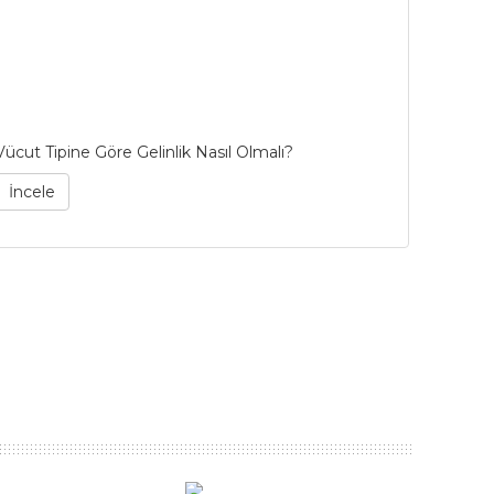
Vücut Tipine Göre Gelinlik Nasıl Olmalı?
53 Yıllı
Bianco 
İncele
İncel