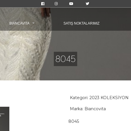
BIANCAVITA
SATIŞ NOKTALARIMIZ
8045
Kategori:
2023 KOLEKSİYON
Marka: Biancovita
8045