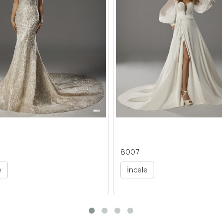
8007
e
İncele