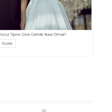
Vücut Tipine Göre Gelinlik Nasıl Olmalı?
53 Yıllı
Bianco 
İncele
İncel