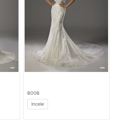
8008
8009
İncele
İncele